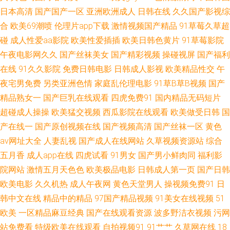
日本高清
国产国产一区
亚洲欧洲成人
日韩在线
久久国产影视综
妻 欧美人妖另类 色图综合站 亚洲色图另类图 爱豆传媒在线看 福利站av 含羞
合
欧美69潮喷
伦理片app下载
激情视频国产精品
91草莓久草超
碰
成人性爱aa影院
欧美性爱插插
欧美日韩色黄片
91草莓影院
草91 久久伊人艹 欧美人妻导航 日本男女肏屄视频 午夜老司机视频 国产ts性
午夜电影网久久
国产丝袜美女
国产精彩视频
操碰视屏
国产福利
在线
91久久影院
免费日韩电影
日韩成人影视
欧美精品性交
午
爱露出 人人爱操 天堂情色 宅男宅女AV在线 91淫黄影院 福利社有码 海角社
夜宅男免费
另类亚洲色情
家庭乱伦理电影
91草B草B视频
国产
区猫先生 老司机夜间剧场 AV导航网址 国产AV理论电影 精品自拍傳媒 欧美久
精品熟女一
国产巨乳在线观看
四虎免费91
国内精品无码短片
超碰成人操操
欧美猛交视频
西瓜影院在线观看
欧美做受日韩
国
草视频 婷婷色在线 国产自拍第六页 蜜桃成熟网站 三级成人在线观看 91青青
产在线一
国产原创视频在线
国产视频高清
国产丝袜一区
黄色
av网址大全
人妻乱视
国产成人在线网站
久草视频资源站
综合
碰 肏逼123 国产素人不卡 美女电影 人妖最新专区 午夜超碰 91少妇热舞被操
五月香
成人app在线
四虎试看
91男女
国产男小鲜肉同
福利影
院网站
激情五月天色色
欧美极品电影
日韩成人第一页
国产日韩
福利你懂的 欧美日韩色人阁 丝袜熟女91 亚洲视屏 A欧美A欧美A 国产人妖另
欧美电影
久久机热
成人午夜网
黄色天堂男人
操视频免费91
日
韩中文在线
精品中的精品
97国产精品视频
91美女在线视频
51
类 久久国产精品人妻 欧美性图ppp 丝袜美腿性爱 在线播放97国产 91视频论
欧美
一区精品麻豆经典
国产在线观看资源
波多野洁衣视频
污网
坛 超碰照片97导航 国产久草视频导航 欧美激情A图 五月天色不卡 91色淫网
站免费看
特级欧美在线观看
自拍视频91
91艹艹
久草网在线
18