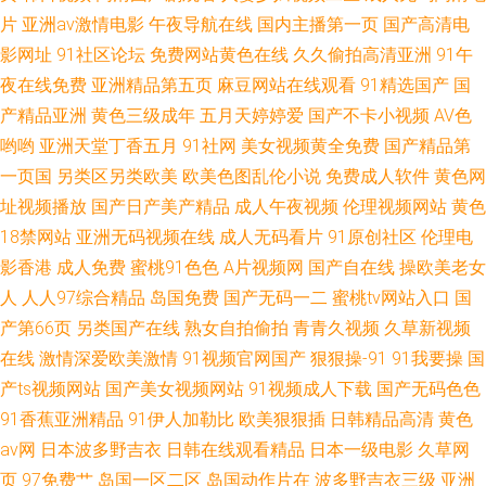
片
亚洲av激情电影
午夜导航在线
国内主播第一页
国产高清电
影网址
91社区论坛
免费网站黄色在线
久久偷拍高清亚洲
91午
夜在线免费
亚洲精品第五页
麻豆网站在线观看
91精选国产
国
产精品亚洲
黄色三级成年
五月天婷婷爱
国产不卡小视频
AV色
哟哟
亚洲天堂丁香五月
91社网
美女视频黄全免费
国产精品第
一页国
另类区另类欧美
欧美色图乱伦小说
免费成人软件
黄色网
址视频播放
国产日产美产精品
成人午夜视频
伦理视频网站
黄色
18禁网站
亚洲无码视频在线
成人无码看片
91原创社区
伦理电
影香港
成人免费
蜜桃91色色
A片视频网
国产自在线
操欧美老女
人
人人97综合精品
岛国免费
国产无码一二
蜜桃tv网站入口
国
产第66页
另类国产在线
熟女自拍偷拍
青青久视频
久草新视频
在线
激情深爱欧美激情
91视频官网国产
狠狠操-91
91我要操
国
产ts视频网站
国产美女视频网站
91视频成人下载
国产无码色色
91香蕉亚洲精品
91伊人加勒比
欧美狠狠插
日韩精品高清
黄色
av网
日本波多野吉衣
日韩在线观看精品
日本一级电影
久草网
页
97免费艹
岛国一区二区
岛国动作片在
波多野吉衣三级
亚洲