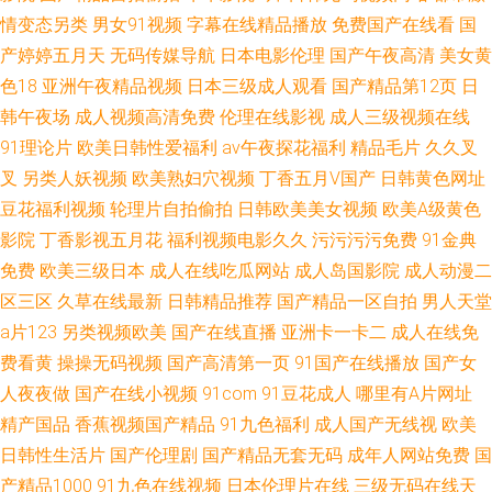
情变态另类
男女91视频
字幕在线精品播放
免费国产在线看
国
产婷婷五月天
无码传媒导航
日本电影伦理
国产午夜高清
美女黄
色18
亚洲午夜精品视频
日本三级成人观看
国产精品第12页
日
韩午夜场
成人视频高清免费
伦理在线影视
成人三级视频在线
91理论片
欧美日韩性爱福利
av午夜探花福利
精品毛片
久久叉
叉
另类人妖视频
欧美熟妇穴视频
丁香五月V国产
日韩黄色网址
豆花福利视频
轮理片自拍偷拍
日韩欧美美女视频
欧美A级黄色
影院
丁香影视五月花
福利视频电影久久
污污污污免费
91金典
免费
欧美三级日本
成人在线吃瓜网站
成人岛国影院
成人动漫二
区三区
久草在线最新
日韩精品推荐
国产精品一区自拍
男人天堂
a片123
另类视频欧美
国产在线直播
亚洲卡一卡二
成人在线免
费看黄
操操无码视频
国产高清第一页
91国产在线播放
国产女
人夜夜做
国产在线小视频
91com
91豆花成人
哪里有A片网址
精产国品
香蕉视频国产精品
91九色福利
成人国产无线视
欧美
日韩性生活片
国产伦理剧
国产精品无套无码
成年人网站免费
国
产精品1000
91九色在线视频
日本伦理片在线
三级无码在线天