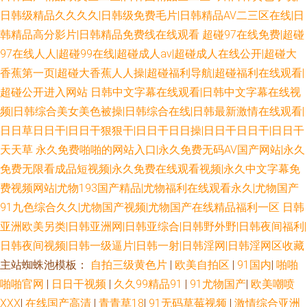
日韩级精品久久久久|日韩级免费毛片|日韩精品AV二三区在线|日
韩精品高分影片|日韩精品免费线在线观看
超碰97在线免费|超碰
97在线人人|超碰99在线|超碰成人av|超碰成人在线公开|超碰大
香蕉第一页|超碰大香蕉人人操|超碰福利导航|超碰福利在线观看|
超碰公开进入网站
日韩中文字幕在线观看|日韩中文字幕在线视
频|日韩综合美女美色被操|日韩综合在线|日韩最新激情在线观看|
日日草日日干|日日干狠狠干|日日干日日操|日日干日日干|日日干
天天草
永久免费啪啪的网站入口|永久免费无码AV国产网站|永久
免费无限看成品短视频|永久免费在线观看视频|永久中文字幕免
费视频网站|尤物193国产精品|尤物福利在线观看永久|尤物国产
91九色综合久久|尤物国产视频|尤物国产在线精品福利一区
日韩
亚洲欧美另类|日韩亚洲网|日韩亚综合|日韩野外野|日韩夜间福利|
日韩夜间视频|日韩一级逼片|日韩一射|日韩淫网|日韩淫网区收藏
主站蜘蛛池模板：
自拍三级黄色片
|
欧美自拍区
|
91国内
|
啪啪
啪啪官网
|
日日干视频
|
久久99精品91
|
91尤物国产
|
欧美嘲喷
XXX
|
在线国产高清
|
青青草18
|
91无码草莓视频
|
激情综合亚洲