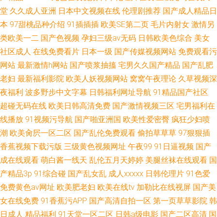
堂
久久成人亚洲
日本中文视频在线
伦理剧推荐
国产成人精品日
本
97甜桃品种介绍
91插插插
欧美SE第二页
毛片内射女
激情另
类欧美一二
国产色视频
孕妇三级av无码
日韩欧美色综合
美女
社区成人
在线免费看片
日本一级
国产传媒视频网站
免费观看污
网站
最新激情h网站
国产喷浆抽搐
宅男久久国产精品
国产乱肥
老妇
最新福利影院
欧美人妖视频网站
窝窝午夜理论
久草视频深
夜福利
波多野步中文字幕
日韩福利网址导航
91精品国产社区
超碰无码在线
欧美日韩高清免费
国产激情视频三区
宅男福利在
线播放
91视频污导航
国产啪亚洲国
欧美性爱密臀
疯狂少妇喷
潮
欧美肏屄一区二区
国产乱伦免费观看
偷拍草草草
97狠狠插
香蕉视频下载污版
三级黄色视频网址
午夜99
91日逼视频
国产
成在线观看
萌白酱一线天
乱伦五月天婷婷
美腿丝袜在线观看
国
产精品3p
91综合碰
国产乱女乱
成人xxxxx
日韩伦理片
91色爱
免费黄色av网址
欧美肥老妇
欧美在线tv
加勒比在线视屏
国产美
女在线免费
91香蕉污APP
国产高清自拍一区
第一页草草影院
韩
日成人
精品福利
91天堂一区二区
日韩a级电影
国产二区高清
国