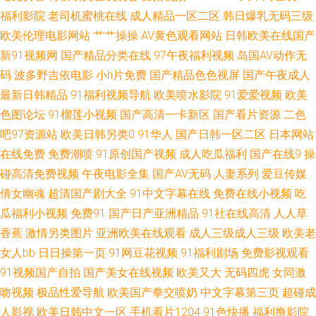
福利影院
老司机蜜桃在线
成人精品一区二区
韩日爆乳无码三级
超碰在线98国产 国产精品97 美女的bb 人妻东京热 五月天干逼网站2 91变态
欧美伦理电影网站
艹艹操操
AV黄色观看网站
日韩欧美在线国产
新91视频网
国产精品分类在线
97午夜福利视频
岛国AV动作无
软件 TS紫苑在线观看 九九视频在线 91产精品 国产唐伯虎萌白酱 欧美精品激
码
波多野吉依电影
小h片免费
国产精品色色视屏
国产午夜成人
最新日韩精品
91福利视频导航
欧美喷水影院
91爱爱视频
欧美
情视頻 日韩欧美另类视频 性福利导航 91精品观看视频 avtt自拍 国产精品27
色图论坛
91榴莲小视频
国产高清一卡新区
国产看片资源
二色
吧97资源站
欧美日韩另类0
91华人
国产日韩一区二区
日本网站
另类av 日韩高清亚洲天堂 午夜性爱视频1久 91福利色区 99热最新网址 高清
在线免费
免费潮喷
91原创国产视频
成人吃瓜福利
国产在线9
操
日韩AV网址 久草亚洲欧美 欧美中字中文字幕 五月天亚洲色图 91黄站在线播
碰高清免费视频
午夜电影全集
国产AV无码
人妻系列
爱豆传媒
倩女幽魂
超清国产剧大全
91中文字幕在线
免费在线小视频
吃
放 肏逼片久久99 国产精品二期 九九国产 青青操网站 少妇前吃后入 亚洲色
瓜福利小视频
免费91
国产日产亚洲精品
91社在线高清
人人草
香蕉
激情另类图片
亚洲欧美在线观看
成人三级成人三级
欧美老
图另类图片 91免费站 欧美成人精品 老湿影院福利在线 91香蕉在线 果冻传媒
女人bb
日日操第一页
91网豆花视频
91福利剧场
免费影视观看
91视频国产自拍
国产美女在线视频
欧美又大
无码四虎
女同激
做爱 人免费超碰 午夜影院强奸 91日比 成人网址导航大全 黄色色情网站 免
吻视频
极品性爱导航
欧美国产拳交喷奶
中文字幕第三页
超碰成
费看片5h 伪娘偷拍福利 91日韩高清 成人福利网站 黄色亚洲网站 欧美恋足福
人影视
欧美日韩中文一区
手机看片1204
91色快播
福利撸影院