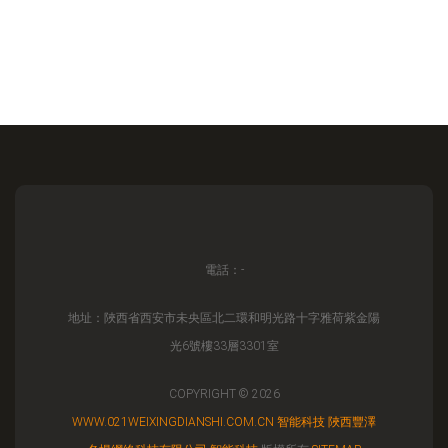
電話：-
地址：陜西省西安市未央區北二環和明光路十字雅荷紫金陽
光6號樓33層3301室
COPYRIGHT © 2026
WWW.021WEIXINGDIANSHI.COM.CN
智能科技
陜西豐澤