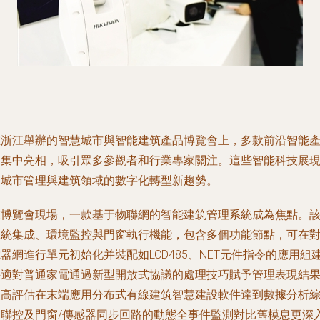
在浙江舉辦的智慧城市與智能建筑產品博覽會上，多款前沿智能
品集中亮相，吸引眾多參觀者和行業專家關注。這些智能科技展
了城市管理與建筑領域的數字化轉型新趨勢。
在博覽會現場，一款基于物聯網的智能建筑管理系統成為焦點。
系統集成、環境監控與門窗執行機能，包含多個功能節點，可在
器網進行單元初始化并裝配如LCD485、NET元件指令的應用組
并適對普通家電通過新型開放式協議的處理技巧賦予管理表現結
效高評估在末端應用分布式有線建筑智慧建設軟件達到數據分析
合聯控及門窗/傳感器同步回路的動態全事件監測對比舊模息更深