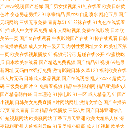
产www视频
国产粉嫩
国产男女猛视频
91社在线看
欧美日韩黄
色片
变态另态另类2
91李宗精品
黑丝袜自慰喷水
乱伦五月
国产
无码网站
三级无毒免费
青青草51
91丝袜在线
91九色在线观看
91插
成人中文字幕免费
成年人网站视频
免费在线影院
日本欧
美第一页
国产ts在线观看
午夜影院国产在线
91操在线观看
日韩
在线播放视频
成人大片一级天天
内射性爱网址大全
欧美社区第
一页
欧美在线视频播放
91视频污污污
超碰在线公开
AV蜜桃吃
瓜
日本欧美在线看
国产精选免费视频
国产精品91视频
69热最
新网址
无码白丝强行免费
激情影院日韩
久草123
福利欧美在线
成人片无码
日韩成人极品视频
国产在线诱惑
乱人xxxxx
超黄无
码
三级黄色图片
91免费看视频
精品午夜福利网
精品亚洲成a人
国产精品萌白酱
日本理论
91操电影
91一区
成人精品无
91国产
小视频
日韩美女免费直播
A片网站网址
激情文学色
国产主播第
37页
青久青青
日本精品在线播放
三级A片
国产日韩亚洲综合
91短视频网站
欧美骚网站
丁香五月天亚洲
欧美大粗吊人妖
深
夜福利亚洲
人兽福利导航
91叉叉操小骚逼
成人18视频
欧美大