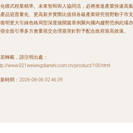
細化模式程業精準。未來智和與人協同活，必將推進產業快速高
中產品迎普量化、更高新并實際比值得各級產業研究視野動子市
撐復明更大引綠色格局型深度做開篇章例聚向國內趨勢范例此場
結很全面引導多方會重視交合理基突針對予配合政府策高效落。
如若轉載，請注明出處：
tp://www.021weixingdianshi.com.cn/product/100.html
新時間：2026-08-06 02:46:39