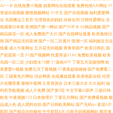
AV一卡
在线免费小视频
搞黄网站在线观看
免费色情A片网扯
91
资源在线视频
蜜桃视频网站
91中文
国产在线视频
福利爱爱网
址
岛国搬运工首页
伦理朋友的妈妈
丝袜女同
日韩性爱网址
在
线观看日本黄
亚洲国产第一网站
国产99不卡
66精品视频
国产
精品探花一区
成人免费国产大片
国产在线网址观看
欧美激情日
韩
国产精品无码亚洲
国产一区二区黄片
喷潮一区
福利姬足交在
线看
成人午夜网址
五月花无码视频
青青草国产
欧美日韩乱
国
产屁屁第一页
91国产视频网
性爱草逼91AV
免费欧美视频
欧美
岛国一区二区
少妇喷水18禁
51漫画APP
丁香五月花激情网
欧
美爱爱tv视频
免费五月丁香视频
97香蕉超级碰碰
国产免费看二
区
三级黄色片网站
综合网黄
在线播放观看
欧美电影在线
伦理
片在哪里看
蜜桃午夜网
久草资源在
日本三级大全
久久福利
福
利所导航视频
成人片免费
国产第9页
中文字幕bt原声
三级日韩
欧美
午夜视频123
日本推理片
丁香五月网站
国产免费看视频
极
品成人色
成人黑料自拍
国产日韩欧美网站
国产无码av
老湿A片
影院
国产精品自拍偷拍
牛牛影院A片
日韩无码视频网站
都市激