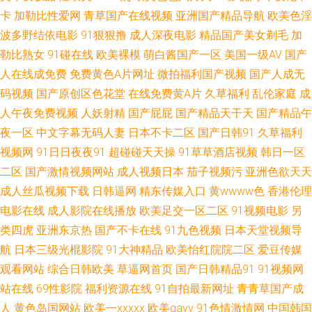
卡
加勒比性爱网
青草国产在线视频
亚洲国产精品导航
欧美色淫
本a区 五月天伊人大香蕉 91大神精品人妻 变态另类色 大香蕉影占91 国产精
波多野结依电影
91狠狠撸
成人深夜电影
精品国产美女剃毛
加
勒比熟女
91碰在线
欧美裸模
萌白酱国产一区
美国一级AV
国产
品乱草 黑丝后入91 久草成人网 欧美中文成人 日韩无码三级片 天天肏视频
人在线成免费
免费黄色A片网址
微拍福利国产视频
国产人成无
码视频
国产原创区色花堂
在线免费黄A片
久草福利
乱伦家庭
成
伊人春色成人 91公司制作传媒 91丝袜稀缺资源 av福利网在线 豆花AV永久地
人午夜免费视频
人妖射精
国产屁屁
国产精品天干天
国产精品午
址 国产三级视频 后入色站 老司机超碰 欧美熟女激情 深夜艹艹 香蕉伊人91
夜一区
中文字幕无码人妻
日本不卡二区
国产日韩91
久草福利
视频网
91日日夜夜91
超碰碰天天操
91草草酒店视频
韩日一区
91福利在线视频 99re超鹏 超碰草碰 国产情侣国产 久草婷婷在线 女同色情 欧
二区
国产激情视频网站
成人视频日本
茄子视频污
亚洲色欲天天
成人丝瓜视频下载
日韩逼网
精东传媒入口
黄wwww色
香港伦理
美综合逼 日韩熟女成人 亚洲毛片A片黑丝 91福利入口 91熊猫在线 超碰人人
电影在线
成人影院在线播放
欧美足交一区二区
91视频电影
另
类四虎
亚洲东京热
国产不卡在线
91九色视频
日本天堂视频导
摸人人爱 国产成人αⅴ 久久三级片AV 欧美少女性交开包 日韩A级电影 人人超
航
日本三级光棍影院
91大神精品
欧美怡红院院二区
爱豆传媒
观看网站
综合日韩欧美
草逼网首页
国产日韩精品91
91视频网
碰干 AV管网 东京成人网 海角社区最新网址 欧美a日 日本欧美国产在线 亚洲
站在线
69性影院
福利资源在线
91自拍最新网址
青青草国产成
色图17P 91视屏在线 av蜜臀网址 草草浮力影院 大香蕉网官网内 黄色三级人
人
黄色岛国网站
欧美一xxxxx
欧美gayv
91色情激情网
中国韩国