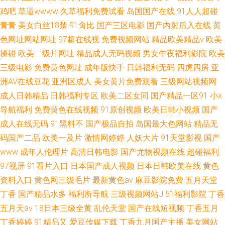
鸡吧
草逼wwww
久草福利免费试看
岛国国产在线
91人人超碰
青青
美女白丝18禁
91肏比
国产三区电影
国产内射后入在线
黄
色网址网站网址
97超在线视
免费视频网站
精品欧美精品v
欧美
操碰
欧美二级片网址
精品成人无码视频
男女午夜福利影院
欧美
三级电影
免费黄色网址
成年版快手
日韩福利无码
四虎四房
亚
洲AV在线豆花
亚洲区成人
美女黄片免费观看
三级网站视频网
成人日韩精品
日韩福利专区
欧美二区女同
国产精品一区91
小x
导航福利
免费黄色在线视频
91原创视频
欧美日韩小视频
国产
成人在线无码
91黑料不
国产极品自拍
岛国最大色网站
精品无
码国产二品
欧美一及片
激情网婷婷
人妖大片
91天堂影视
国产
www
成年人伦理片
高清日韩电影
国产尤物视频在线
超碰福利
97视屏
91看片入口
日本国产成人视频
日本日韩欧美在线
黄色
资料入口
黄色网三级毛片
最新黄色av
麻豆影院免费
五月天堂
丁香
国产精品水多
福利所导航
三级视频网站J
51福利影院
丁香
五月天av
18日本三级全黄
乱伦天堂
国产在线短视频
丁香五月
丁香婷婷
91精品又
爱豆传媒下载
丁香九月国产主播
美女网站