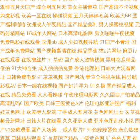
激情五月天国产
综合网五月天
美女主播青草
国产高清不卡视频
利 污黄福利精品网页 一本道ab在线 97色色一区二区 海角熟女 日韩無碼破解
四虎影视
欧美一区在线
操碰视频
五月天婷婷欧美
欧美大BB
国
产福利啪啪
欧洲成人午夜精品
国产精品美乳
男人操蜜桃视频
无
俺去射啦 黑丝制服影院 欧美高清色图 午夜寂寞剧场 91视频区 岛国视频在线
码射精网站
18成年人网站
日本高清电影网
男女啪啪午夜视频
免费电影在线观看
亚洲ab
成人少妇视频导航
91国产小青蛙
国
久久青草影院 日本爱爱片 亚洲韩国无码 超碰人17C 老司机操操 天天色情 91
产成年免费网站
国产视频高清在线
精品香蕉
求a片网址
麻豆tv
在线观看
在线撸丝片
91草碰
国产成人激情视频
黑料吃瓜精品
传媒合集 国产精品永久免费 97爽片 久久韩国视频 日韩成人综合网 91撸视频
偷拍
91大神合集
成人拍拍拍免费
香港伦理剧
日韩大片观看网
国产精品午夜麻烦 欧美性爱另类 91传媒官网 成人色情小电影 欧美aa 伊人蕉
址
日韩免费电影
91羞羞视频
国产网站
青草全福视在线
性导航
影视AV
日本一级在线视频
国产好片浮力
91久操
国产精品成人
久影院 www91做爱 韩国盗摄视频 欧美A网站 瑟瑟导航 91极品探花 国产91
在线
精品免费看
人人看操碰
午夜伦理电影网
久久国自产拍精品
高清乱码0
国产欧美
日韩三级黄色A片
伦理电影亚洲国产
福利
在线播放 日本东京热色综合 综合另类x 岛国三级片 久久超碰香蕉 人人操欧
姬黄色网址
欧美伊人影院
丁香成人五月花
黄色网网址女
久草视
频最新网址
日韩大片在线看
久久亚洲人成
亚州色图乱伦小说
国
美人 亚洲影院老司机 变态av福利 精品精品99 色色爽成人精品 97色色综合影
产va免费观看
国产人妖第二
成人影片h
91色婷婷瑟色
东京热狠
狠草
日韩精品观看
91最新国产精品
一级黄色网
91色色人妻
都
院 韩国操人人 日本肏屄网 伊人网页 波多野衣五级片 户外露出自慰 人人妻人