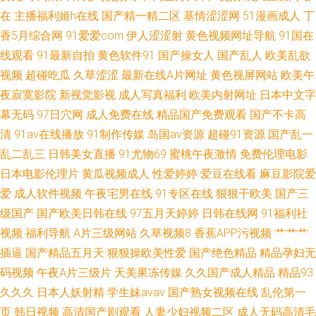
在
主播福利姬h在线
国产精一精二区
基情涩涩网
51漫画成人
丁
香5月综合网
91爱爱com
伊人涩涩射
黄色视频网址导航
91国在
线观看
91最新自拍
黄色软件91
国产操女人
国产乱人
欧美乱欲
视频
超碰吃瓜
久草涩涩
最新在线A片网址
黄色视屏网站
欧美午
夜寂寞影院
新视觉影视
成人写真福利
欧美内射网址
日本中文字
幕无码
97日穴网
成人免费在线
精品国产免费观看
国产不卡高
清
91av在线播放
91制作传媒
岛国av资源
超碰91资源
国产乱一
乱二乱三
日韩美女直播
91尤物69
蜜桃午夜激情
免费伦理电影
日本电影伦理片
黄瓜视频成人
性爱婷婷
爱豆在线看
麻豆影院爱
爱
成人软件视频
午夜宅男在线
91专区在线
狠狠干欧美
国产三
级国产
国产欧美日韩在线
97五月天婷婷
日韩在线网
91福利社
视频
福利导航
A片三级网站
久草视频8
香蕉APP污视频
艹艹艹
插逼
国产精品五月天
狠狠操欧美性爱
国产绝色精品
精品孕妇无
码视频
午夜A片三级片
天美果冻传媒
久久国产成人精品
精品93
久久久
日本人妖射精
学生妹avav
国产熟女视频在线
乱伦第一
页
韩日视频
高清国产剧观看
人妻少妇视频二区
成人无码高清毛