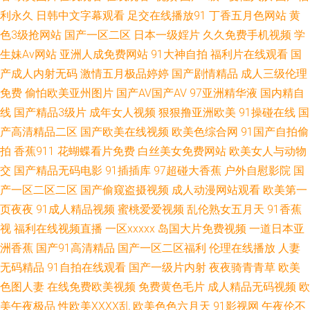
利永久
日韩中文字幕观看
足交在线播放91
丁香五月色网站
黄
在线中文字幕 黄色片网站 欧美另类TV 深夜福利激情 天天天天艹 无码影城
色3级抢网站
国产一区二区
日本一级婬片
久久免费手机视频
学
生妹Av网站
亚洲人成免费网站
91大神自拍
福利片在线观看
国
午夜剧场A片 51自拍网视频 99h片 操碰视频91 国产内射性爱 日本乱视频 日
产成人内射无码
激情五月极品婷婷
国产剧情精品
成人三级伦理
免费
偷怕欧美亚州图片
国产AV国产AV
97亚洲精华液
国内精自
本第一页色网 97爱爱电影 大香蕉资源网 韩国射无码 日本二三区不卡 四虎影
线
国产精品3级片
成年女人视频
狠狠撸亚洲欧美
91操碰在线
国
院欧美系列 在线导航福利AV 97色骚 av做爱成人 国产A∨ 另类专区av 人人操
产高清精品二区
国产欧美在线视频
欧美色综合网
91国产自拍偷
拍
香蕉911
花蝴蝶看片免费
白丝美女免费网站
欧美女人与动物
人人肏 丝袜性爱aV 五月婷婷色网 亚洲AV午夜剧场 足交视频在线看 91亚洲
交
国产精品无码电影
91插插库
97超碰大香蕉
户外自慰影院
国
产一区二区二区
国产偷窥盗摄视频
成人动漫网站观看
欧美第一
资源站 97午夜在线 成人av综合 国产超碰青青草 国内福利视频 久久嫩草精品
页夜夜
91成人精品视频
蜜桃爱爱视频
乱伦熟女五月天
91香蕉
视
福利在线视频直播
一区xxxxx
岛国大片免费视频
一道日本亚
久 内射白丝JK 欧洲一区二区 日韩中文字幕电影 午夜三级影院 自拍亚洲欧美
洲香蕉
国产91高清精品
国产一区二区福利
伦理在线播放
人妻
色图 91啦在线 国产微拍福利一区 欧美日性爱炮图 日韩A级 午夜福利影音 91
无码精品
91自拍在线观看
国产一级片内射
夜夜骑青青草
欧美
色图人妻
在线免费欧美视频
免费黄色毛片
成人精品无码视频
欧
精品国自产 91小视频性生活 AV夜夜 超碰性交片 国产精品多乙 久色资源 日
美午夜极品
性欧美ⅩⅩⅩⅩ乱
欧美色色六月天
91影视网
午夜伦不