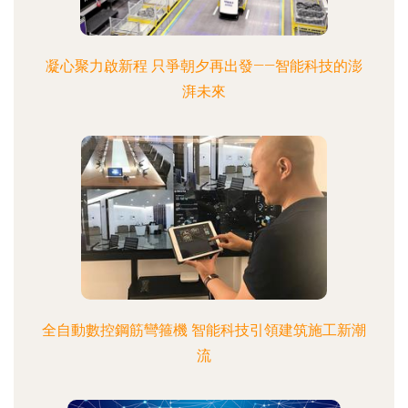
凝心聚力啟新程 只爭朝夕再出發——智能科技的澎
湃未來
全自動數控鋼筋彎箍機 智能科技引領建筑施工新潮
流