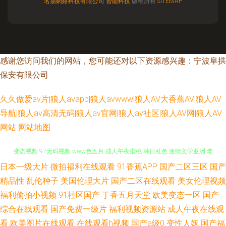
名揚網絡科技有限公司
智能科技
版權所有
SITEMAP
感谢您访问我们的网站，您可能还对以下资源感兴趣：宁波阜拱
保安有限公司
久久做爱av片|狼人avapp|狼人avwww|狼人AV大香蕉AV|狼人AV
导航|狼人av高清无码|狼人av官网|狼人av社区|狼人AV网|狼人AV
网站
网站地图
日本一级大片
微拍福利在线观看
91香蕉APP
国产二区三区
国产
色色网五月天 福利导航在线 视频91在线国产 亚州一片 伊人综合色网 91黄色
精品性
乱伦种子
美国伦理大片
国产二区在线观看
美女伦理视频
变态视频 97无码视频 www色五月 成人午夜蜜桃 韩日乱色 激情文学亚洲 老
福利偷拍小视频
91社区国产
丁香五月天堂
欧美变态一区
国产
综合在线观看
国产免费一级片
福利视频资源站
成人午夜在线观
司机天堂 日本精品人妖五区 午夜老司机视频 91精品传媒在线 97色国产 超碰
看
欧美图片在线观看
在线观看h视频
国产a级0
变性人妖
国产福