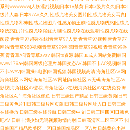
系列wwwwww|人妖淫乱视频|日本18禁黄|日本3级片久久|日本3
级片人妻|日本97AV久久
性感尤物美女图片|性感尤物美女写真|
性感尤物乳神|性感尤物图片|性感尤物王越|性感尤物诱惑|性感尤
物诱惑图片|性感尤物浴缸大胆|性感尤物在线观看|性感尤物在线
阅读
青青草97超碰在线|青青草97人妻|青青草97视频|青青草97
网站|青青草988视频|青青草999香蕉|青青草99视频|青青草99香
蕉|青青草AR|青青草avav
韩国ts资源|韩国uu成人网站免费|韩国
www178av|韩国阿级伦理片|韩国变态AV|韩国不卡AC视频|韩国
不卡AVAV|韩国操B电影|韩国视频|韩国视频高清
海角社区AV网|
海角社区av网站|海角社区AV网址|海角社区av无码|海角社区AV
影视|海角社区AV影院|海角社区av在线|海角社区AV在线免费|海
角社区A片|海角社区鲍鱼
日韩三级国产精品|日韩三级黄频|日韩
三级黄色片1|日韩三级片网页版|日韩三级片网址入口|日韩三级
在线播放|日韩三级在线导航|日韩三级中文|日韩三区四区|日韩色
吧AV
日韩丰满少妇无吗视频激情内射|日韩高清区二区三区不卡|
日韩国产精品欧美区二区|日韩国精品区二区A片|日韩黄色小说|