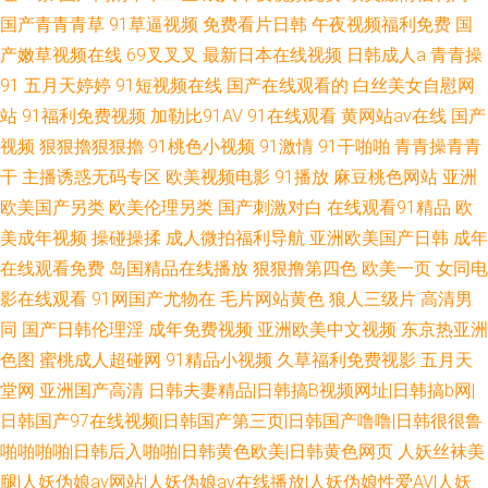
国产青青青草
91草逼视频
免费看片日韩
午夜视频福利免费
国
产嫩草视频在线
69叉叉叉
最新日本在线视频
日韩成人a
青青操
91
五月天婷婷
91短视频在线
国产在线观看的
白丝美女自慰网
站
91福利免费视频
加勒比91AV
91在线观看
黄网站av在线
国产
视频
狠狠擼狠狠擼
91桃色小视频
91激情
91干啪啪
青青操青青
干
主播诱惑无码专区
欧美视频电影
91播放
麻豆桃色网站
亚洲
欧美国产另类
欧美伦理另类
国产刺激对白
在线观看91精品
欧
美成年视频
操碰操揉
成人微拍福利导航
亚洲欧美国产日韩
成年
在线观看免费
岛国精品在线播放
狠狠撸第四色
欧美一页
女同电
影在线观看
91网国产尤物在
毛片网站黄色
狼人三级片
高清男
同
国产日韩伦理淫
成年免费视频
亚洲欧美中文视频
东京热亚洲
色图
蜜桃成人超碰网
91精品小视频
久草福利免费视影
五月天
堂网
亚洲国产高清
日韩夫妻精品|日韩搞B视频网址|日韩搞b网|
日韩国产97在线视频|日韩国产第三页|日韩国产噜噜|日韩很很鲁
啪啪啪啪|日韩后入啪啪|日韩黄色欧美|日韩黄色网页
人妖丝袜美
腿|人妖伪娘av网站|人妖伪娘av在线播放|人妖伪娘性爱AV|人妖