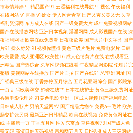
市激情婷婷
91精品国产91
云涩福利在线导航
91视色
午夜福利
人搞人人 亚洲欧美中文日韩 超碰美女在线 久久草国产精品 日韩五码网站 91
在线网站
91直播
91处女
伊人网青青草
国产又爽又黄又无
久草
福利资源网
东方成人在线
国产一级免费大片
成年免费视频网站
人妻白丝 成人电影黄色亚洲 激情桃色五月天 人妖tV 亚洲色图色五月 97涩涩
国产在线播放网站
亚洲日本视频
淫淫网网
成人影视国产在线
深
夜福利网址
欧美在线免费看
日夜夜欧美
国产大片中文字幕
国产
资源总站 狠狠干哦日本 熟妇91在线视频 国产91探花 www豆花51 精东视频
片91
操久婷婷
91视频你懂得
黄色三级片毛片
免费电影片
日韩
欧美爱爱
成人亚洲区
欧美性16
成人色情黄片在线
在线观看亚
无 日韩天堂 91精品7 福利内射官网 欧美色图网站 中日韩欧美色图 国产精选
洲精品
国产热综合
久草网视频在线看
午夜精品网影院
伦理片完
视频 欧美图色10p 成人日韩色图 美女让我操 午夜福利色色99 99re欧美精品
整版
黄视网站在线播放
国产片自拍
国产在线91
AV亚洲网址
国
产经典三级在线
丁香婷婷五月综合
五月花亚洲综合
国产影院第
国产黑丝91 欧美肏屄电影 性爱日韩 97影音 激情网站 日韩中字在线 91大神
一页
乱码欧美孕交
超碰在线艹
日本在线护士
黄色三级免费网址
香港电影伦理片
91黄色电影
亚洲一区成人视频
国产福利电影
看片 福利老司机www 欧美日韩在线旡码 午夜色影院
日韩成人影片
男的天堂网AV
国产精品尤物在
免费a一毛片
欧美
肠交扩张另类
最新亚洲日韩精品
欧美在线视频
免费黄色网址在
线
主播第一页
丁香五月网
性爱东京热
草逼视频78
国产成人免
费无码
高清日韩无码视频
宗和网五月天
日b视频
成人三级网站