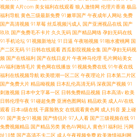
视频黄
A片com
美女福利在线观看
狼人激情网
伦理片香港
极品
福利导航
黄色三级最新免费
91嫩草国产
午夜成年人网站
免费
国产高清视频
91草莓
丝瓜视频污成人
国产亚洲视品在线
国产
玖玖
国产免费毛不卡片
久久无码
国产精品网络
孕妇无码在线
91手机论坛
91视频新地址
91日逼
午夜啪视频
91啪水蜜桃网
国
产二区无码
91日韩在线观看
西瓜影院视频全集
国产孕妇无码视
频
国产在线福利
国产在线日皮片
午夜神马伦理
毛片网站美女
AV福利激情毛片
黄色网在线播放
91视频免费在线
91午夜在线
福利在线视频导航
欧美喷潮一区二区
午夜理论片
日本第二片区
国产免费大片
精品呦视频
日本乱伦高清无码
深夜国产视频
91
刺激视频
日本中文字幕一区
日韩免费精品视频
日本高清v
欧美
日韩伦理午夜
91碰超免费
亚洲色图网站
精品欧美
成人AV在线
观看
日本a级在线
干露脸熟女
在线观看黄色网
成人抖音
爰上碰
91
国产美女91视频
国产情侣片
97人人看
国产三级视频在线
91
免费视频精品
国产精品另类
黄色AV网站人
黄色91福利社
污网
址18禁
国产高清不卡二区
成人午夜视频免费
欧美激情福利网